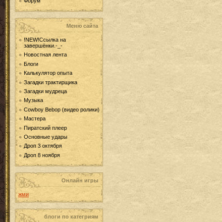
Форум
Меню сайта
!NEW!Ссылка на
завершёнки.-_-
Новостная лента
Блоги
Калькулятор опыта
Загадки трактирщика
Загадки мудреца
Музыка
Cowboy Bebop (видео ролики)
Мастера
Пиратский плеер
Основные удары
Дроп 3 октября
Дроп 8 ноября
Онлайн игры
жми
блоги по категриям