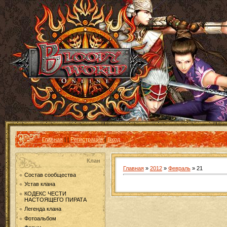
Главная
|
|
Регистрация
|
Вход
Клан
Главная
»
2012
»
Февраль
»
21
Состав сообщества
Устав клана
КОДЕКС ЧЕСТИ
НАСТОЯЩЕГО ПИРАТА
Легенда клана
Фотоальбом