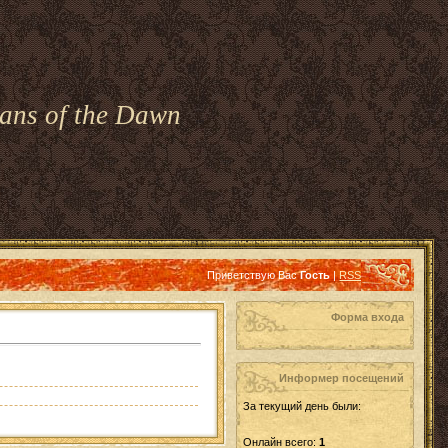
ans of the Dawn
Приветствую Вас
Гость
|
RSS
Форма входа
Информер посещений
За текущий день были:
Онлайн всего:
1