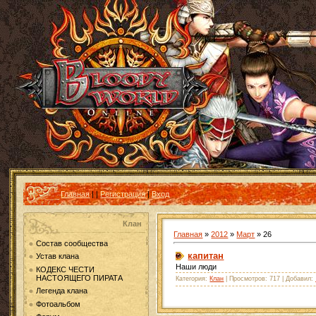
Главная
|
|
Регистрация
|
Вход
Клан
Главная
»
2012
»
Март
»
26
Состав сообщества
капитан
Устав клана
Наши люди
КОДЕКС ЧЕСТИ
НАСТОЯЩЕГО ПИРАТА
Категория:
Клан
| Просмотров: 717 | Добавил:
Легенда клана
Фотоальбом