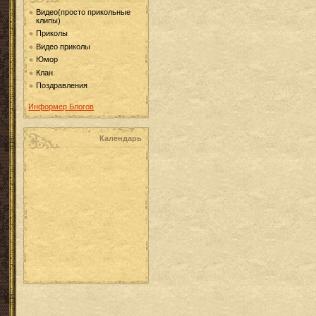
Видео(просто прикольные
клипы)
Приколы
Видео приколы
Юмор
Клан
Поздравления
Информер Блогов
Календарь