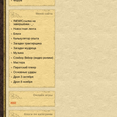
Форум
Меню сайта
!NEW!Ссылка на
завершёнки.-_-
Новостная лента
Блоги
Калькулятор опыта
Загадки трактирщика
Загадки мудреца
Музыка
Cowboy Bebop (видео ролики)
Мастера
Пиратский плеер
Основные удары
Дроп 3 октября
Дроп 8 ноября
Онлайн игры
жми
блоги по категриям