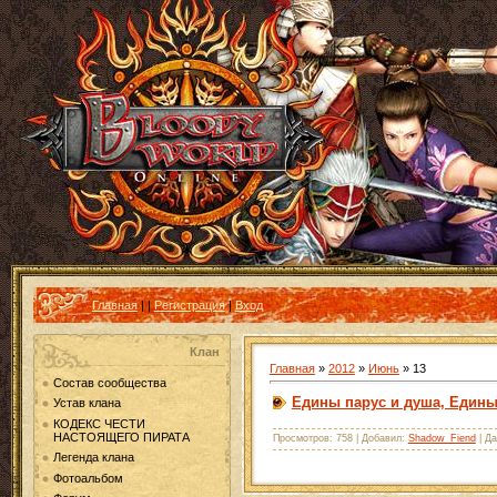
Главная
|
|
Регистрация
|
Вход
Клан
Главная
»
2012
»
Июнь
»
13
Состав сообщества
Едины парус и душа, Едины
Устав клана
КОДЕКС ЧЕСТИ
НАСТОЯЩЕГО ПИРАТА
Просмотров: 758 | Добавил:
Shadow_Fiend
| Да
Легенда клана
Фотоальбом