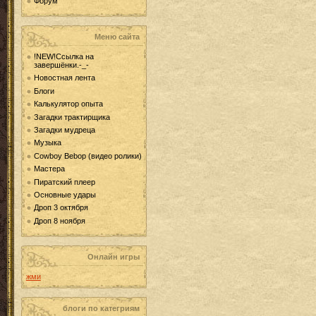
Форум
Меню сайта
!NEW!Ссылка на
завершёнки.-_-
Новостная лента
Блоги
Калькулятор опыта
Загадки трактирщика
Загадки мудреца
Музыка
Cowboy Bebop (видео ролики)
Мастера
Пиратский плеер
Основные удары
Дроп 3 октября
Дроп 8 ноября
Онлайн игры
жми
блоги по категриям