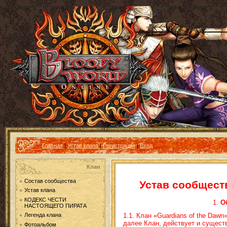
Главная
|
Устав клана
|
Регистрация
|
Вход
Клан
Состав сообщества
Устав сообществ
Устав клана
КОДЕКС ЧЕСТИ
1.
О
НАСТОЯЩЕГО ПИРАТА
1.1. Клан «Guardians of the
Dawn
»
Легенда клана
далее Клан, действует и существ
Фотоальбом