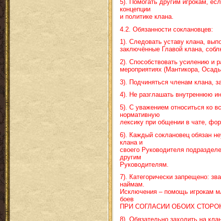
5). Помогать другим игрокам, есл
концепции
и политике клана.
4.2. Обязанности соклановцев:
1). Следовать уставу клана, вы
заключённые Главой клана, собл
2). Способствовать усилению и р
мероприятиях (Мантикора, Осады,
3). Подчиняться членам клана,
4). Не разглашать внутреннюю и
5). С уважением относиться ко в
нормативную
лексику при общении в чате, фо
6). Каждый соклановец обязан н
клана и
своего Руководителя подразделен
другим
Руководителям.
7). Категорически запрещено: зв
наймам.
Исключения – помощь игрокам м
боев
ПРИ СОГЛАСИИ ОБОИХ СТОРОН 
8). Обязательно заходить на кла