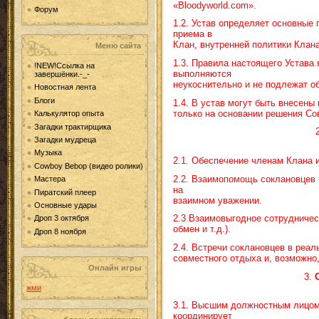
«
Bloodyworld
.
com
».
Форум
1.2. Устав определяет основные 
приема в
Клан, внутренней политики Клана
Меню сайта
1.3. Правила настоящего Устава
!NEW!Ссылка на
выполняются
завершёнки.-_-
неукоснительно и не подлежат о
Новостная лента
Блоги
1.4. В устав могут быть внесены
только на основании решения Сов
Калькулятор опыта
Загадки трактирщика
Загадки мудреца
Музыка
2.1. Обеспечение членам Клана 
Cowboy Bebop (видео ролики)
2.2. Взаимопомощь соклановцев
Мастера
на
Пиратский плеер
взаимном уважении.
Основные удары
2.3 Взаимовыгодное сотрудничес
Дроп 3 октября
обмен и т.д.).
Дроп 8 ноября
2.4. Встречи соклановцев в реал
совместного отдыха и, возможно
Онлайн игры
3.
жми
3.1. Высшим должностным лицом 
координирует