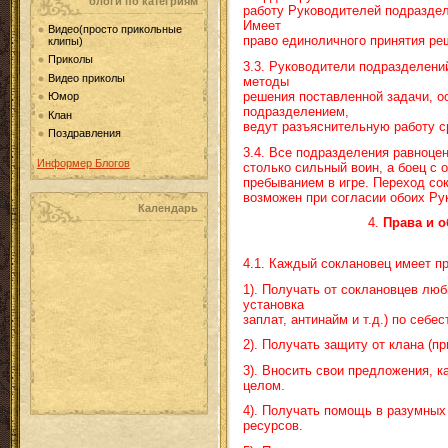
блоги по категриям
работу Руководителей подраздел
Имеет
Видео(просто прикольные
право единоличного принятия ре
клипы)
Приколы
3.3. Руководители подразделени
Видео приколы
методы
решения поставленной задачи, 
Юмор
подразделением,
Клан
ведут разъяснительную работу ср
Поздравления
3.4. Все подразделения равноце
Информер Блогов
столько сильный воин, а боец с 
пребыванием в игре. Переход со
возможен при согласии обоих Ру
Календарь
4.
Права и о
4.1. Каждый соклановец имеет пр
1). Получать от соклановцев люб
установка
заплат, антинайм и т.д.) по себе
2). Получать защиту от клана (при
3). Вносить свои предложения, к
целом.
4). Получать помощь в разумны
ресурсов.