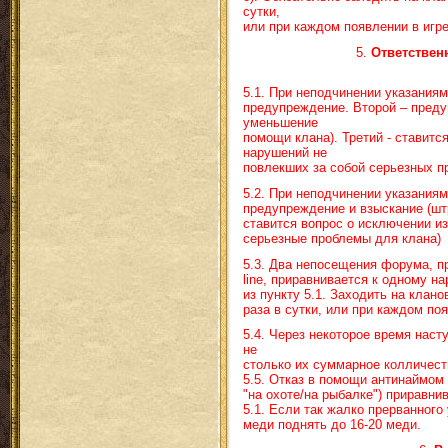
сутки,
или при каждом появлении в игре
5.
Ответствен
5.1. При неподчинении указаниям
предупреждение. Второй – преду
уменьшение
помощи клана). Третий - ставитс
нарушений не
повлекших за собой серьезных п
5.2. При неподчинении указаниям
предупреждение и взыскание (шт
ставится вопрос о исключении и
серьезные проблемы для клана)
5.3. Два непосещения форума, 
line
, приравнивается к одному н
из пункту 5.1. Заходить на клан
раза в сутки, или при каждом поя
5.4. Через некоторое время наст
не
столько их суммарное колличеств
5.5. Отказ в помощи антинаймом 
"на охоте/на рыбалке") приравни
5.1. Если так жалко прерванного
меди поднять до 16-20 меди.