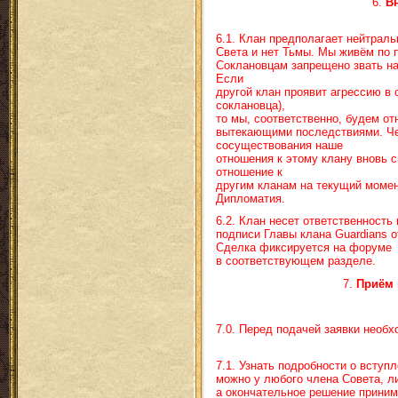
6.
В
6.1. Клан предполагает нейтрал
Света и нет Тьмы. Мы живём по 
Соклановцам запрещено звать на
Если
другой клан проявит агрессию в 
соклановца),
то мы, соответственно, будем от
вытекающими последствиями. Че
сосуществования наше
отношения к этому клану вновь с
отношение к
другим кланам на текущий моме
Дипломатия.
6.2. Клан несет ответственность
подписи Главы клана Guardians o
Сделка фиксируется на форуме
в соответствующем разделе.
7.
Приём 
7.0. Перед подачей заявки необх
7.1. Узнать подробности о вступ
можно у любого члена Совета, либ
а окончательное решение приним