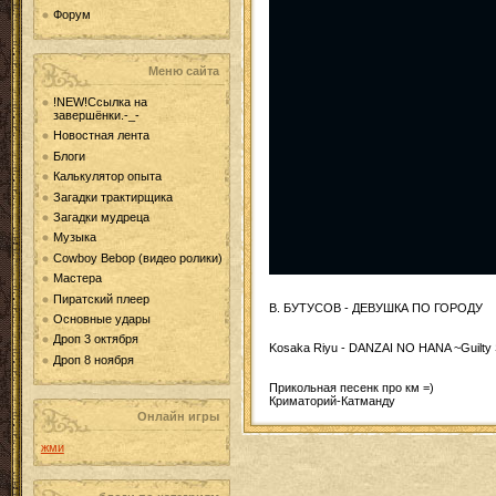
Форум
Меню сайта
!NEW!Ссылка на
завершёнки.-_-
Новостная лента
Блоги
Калькулятор опыта
Загадки трактирщика
Загадки мудреца
Музыка
Cowboy Bebop (видео ролики)
Мастера
Пиратский плеер
В. БУТУСОВ - ДЕВУШКА ПО ГОРОДУ
Основные удары
Дроп 3 октября
Kosaka Riyu - DANZAI NO HANA ~Guilty
Дроп 8 ноября
Прикольная песенк про км =)
Криматорий-Катманду
Онлайн игры
жми