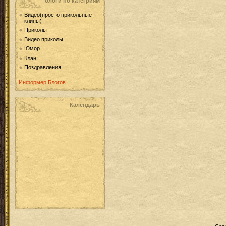
блоги по категриям
Видео(просто прикольные
клипы)
Приколы
Видео приколы
Юмор
Клан
Поздравления
Информер Блогов
Календарь